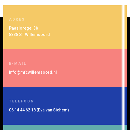
ADRES
Paasloregel 3b
8338 ST Willemsoord
E-MAIL
info@mfcwillemsoord.nl
TELEFOON
06 14 44 62 18 (Eva van Sichem)