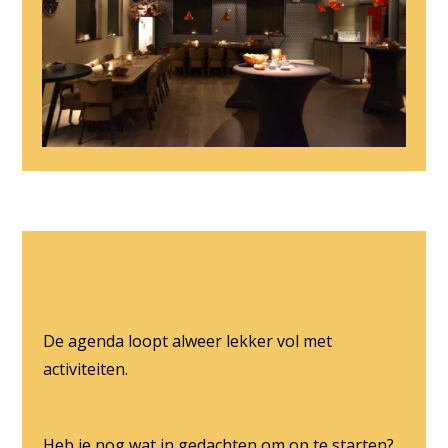
De agenda loopt alweer lekker vol met
activiteiten.
Heb je nog wat in gedachten om op te starten?