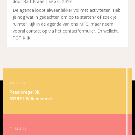
door
Bart Kraan
|
sep 6, 2019
De agenda loopt alweer lekker vol met activiteiten. Heb
je nog wat in gedachten om op te starten? of zoek je
ruimte? Kijk in de agenda van ons MFC, maar neem
vooral contact op via het contactformulier. En wellicht.
TOT KIJK
ADRES
Paasloregel 3b
8338 ST Willemsoord
E-MAIL